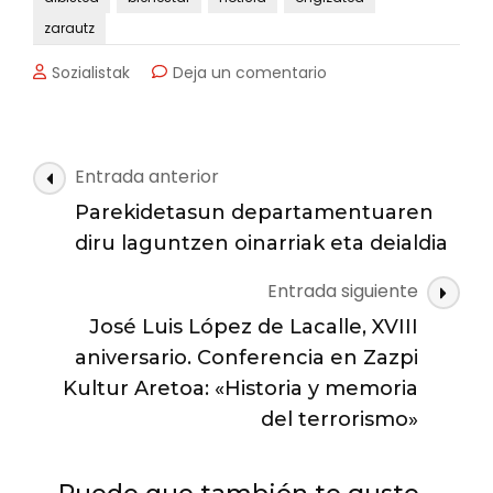
zarautz
en
Sozialistak
Deja un comentario
Está
abierto
el
plazo
Navegación
Entrada anterior
para
de
solicitar
Parekidetasun departamentuaren
las
las
diru laguntzen oinarriak eta deialdia
ayudas
entradas
del
Entrada siguiente
Departamento
José Luis López de Lacalle, XVIII
de
Igualdad
aniversario. Conferencia en Zazpi
Kultur Aretoa: «Historia y memoria
del terrorismo»