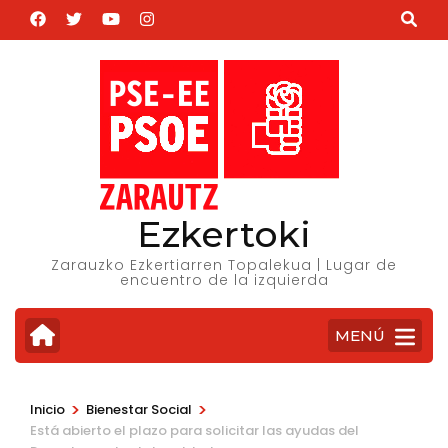
Saltar
al
contenido
(presiona
la
tecla
Intro)
Ezkertoki
Zarauzko Ezkertiarren Topalekua | Lugar de
encuentro de la izquierda
MENÚ
>
>
Inicio
Bienestar Social
Está abierto el plazo para solicitar las ayudas del