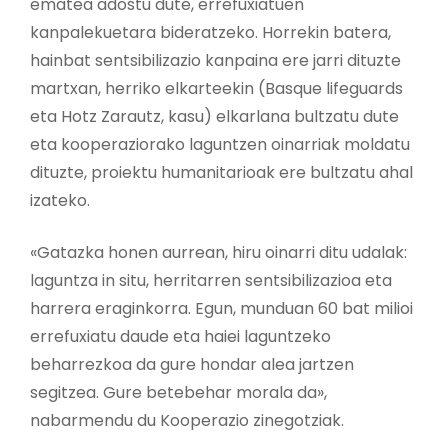
ematea adostu dute, errefuxiatuen
kanpalekuetara bideratzeko. Horrekin batera,
hainbat sentsibilizazio kanpaina ere jarri dituzte
martxan, herriko elkarteekin (Basque lifeguards
eta Hotz Zarautz, kasu) elkarlana bultzatu dute
eta kooperaziorako laguntzen oinarriak moldatu
dituzte, proiektu humanitarioak ere bultzatu ahal
izateko.
«Gatazka honen aurrean, hiru oinarri ditu udalak:
laguntza in situ, herritarren sentsibilizazioa eta
harrera eraginkorra. Egun, munduan 60 bat milioi
errefuxiatu daude eta haiei laguntzeko
beharrezkoa da gure hondar alea jartzen
segitzea. Gure betebehar morala da»,
nabarmendu du Kooperazio zinegotziak.