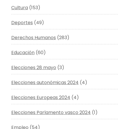
Cultura
(153)
Deportes
(49)
Derechos Humanos
(283)
Educación
(60)
Elecciones 28 mayo
(3)
Elecciones autonómicas 2024
(4)
Elecciones Europeas 2024
(4)
Elecciones Parlamento vasco 2024
(1)
Empleo
(54)