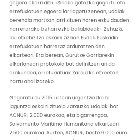
gogora ekarri ditu. «Siriako gatazka gogortu eta
errefuxiatuen egoera larriagotu zenean, udalak
berehala martxan jarri zituen haren esku dauden
harrerarako beharrezko baliabideak». Zehazki,
lau etxebizitza eskaini zizkion Eudeli, Euskadin
errefuxiatuen harreraz arduratzen den
elkarteari. Era berean, Gurutze Gorriarekin
elkarlanean protokolo bat definitzen ari da
erakundea, errefuxiatuak Zarauzko etxeetan
hartu ahal izateko.
Gogoratu du 2015. urtean urgentziazko bi
laguntza eskaini zituela Zarauzko Udalak: bat
ACNURi, 2.000 eurokoa, eta bigarrengoa,
Salvamento Maritimo Humanitario elkarteari,
2.500 eurokoa. Aurten, ACNURi, beste 6.000 euro