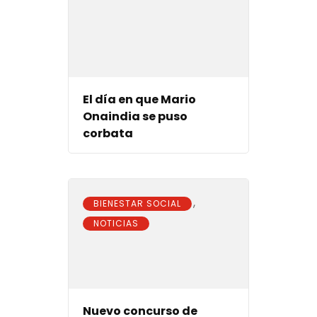
El día en que Mario
Onaindia se puso
corbata
,
BIENESTAR SOCIAL
NOTICIAS
Nuevo concurso de