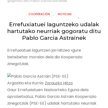
gogoratu ditu Pablo Garcia Astrainek
COOPERACIÓN
,
NOTICIAS
Errefuxiatuei laguntzeko udalak
hartutako neurriak gogoratu ditu
Pablo Garcia Astrainek
Errefuxiatuei laguntzen jarraitzea «gure
betebehar morala» dela dio Kooperazio
zinegotziak.
Argazkia eta iturria:
Zarauzko Hitza
Gaur Errefuxiatuen Nazioarteko Eguna dela
aprobetxatuz, Pablo Garcia Astrain Kooperazio
zinegotziak (PSE-EE) udalak hartutako neurriak