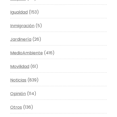
Igualdad
(153)
Inmigración
(5)
Jardinería
(26)
MedioAmbiente
(416)
Movilidad
(61)
Noticias
(839)
Opinión
(114)
Otros
(136)