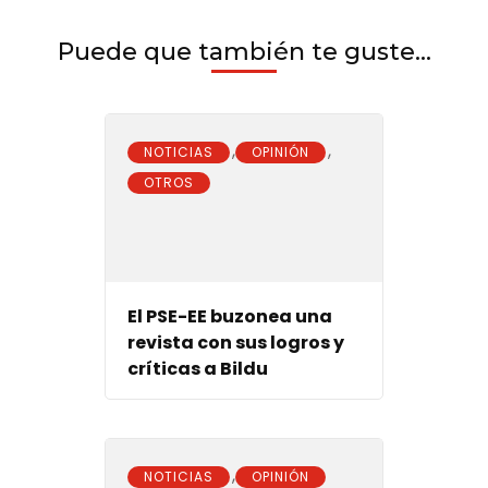
Puede que también te guste...
,
,
NOTICIAS
OPINIÓN
OTROS
El PSE-EE buzonea una
revista con sus logros y
críticas a Bildu
,
NOTICIAS
OPINIÓN