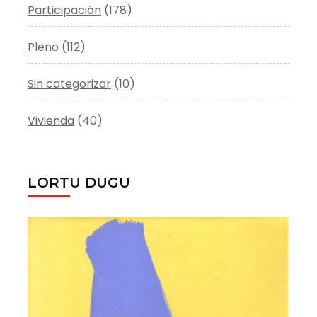
Participación
(178)
Pleno
(112)
Sin categorizar
(10)
Vivienda
(40)
LORTU DUGU