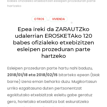
babes ofizialeko etxebizitzen esleipen prozeduran parte
hartzeko
OTROS
,
VIVIENDA
Epea ireki da ZARAUTZko
udalerrian EROSKETAko 120
babes ofizialeko etxebizitzen
esleipen prozeduran parte
hartzeko
Esleipen prozeduran parte hartu nahi baduzu,
2018/01/18 eta 2018/02/15
bitarteko epean (biak
barne) izena eman beharko duzu. Mugikortasun
urriko ezgaitasuna duten pertsonentzat
egokitutako etxebizitzak esleitu gabe geratuz
gero, horietako etxebizitza bat eskuratzeko