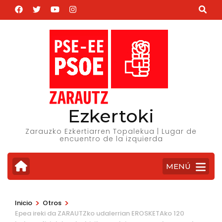
Saltar
al
contenido
(presiona
la
tecla
Intro)
Ezkertoki
Zarauzko Ezkertiarren Topalekua | Lugar de
encuentro de la izquierda
MENÚ
>
>
Inicio
Otros
Epea ireki da ZARAUTZko udalerrian EROSKETAko 120