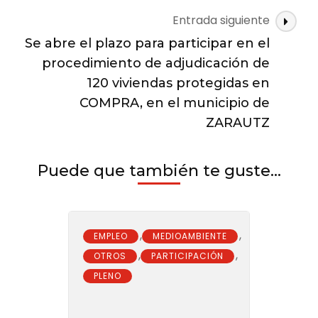
entradas
ofizialeko
Entrada siguiente
etxebizitzen
Se abre el plazo para participar en el
esleipen
prozeduran
procedimiento de adjudicación de
parte
120 viviendas protegidas en
hartzeko
COMPRA, en el municipio de
ZARAUTZ
Puede que también te guste...
,
,
EMPLEO
MEDIOAMBIENTE
,
,
OTROS
PARTICIPACIÓN
PLENO