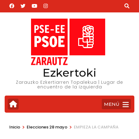
Saltar
al
contenido
(presiona
la
tecla
Intro)
Ezkertoki
Zarauzko Ezkertiarren Topalekua | Lugar de
encuentro de la izquierda
MENÚ
>
>
Inicio
Elecciones 28 mayo
EMPIEZA LA CAMPAÑA