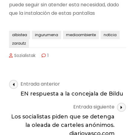
puede seguir sin atender esta necesidad, dado
que la instalación de estas pantallas
albistea
ingurumena
medioambiente
noticia
zarautz
Sozialistak
1
Navegación
Entrada anterior
de
EN respuesta a la concejala de Bildu
las
Entrada siguiente
entradas
Los socialistas piden que se detenga
la oleada de carteles anónimos.
diariovasco.com