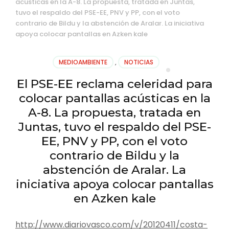
acústicas en la A-8. La propuesta, tratada en Juntas,
tuvo el respaldo del PSE-EE, PNV y PP, con el voto
contrario de Bildu y la abstención de Aralar. La iniciativa
apoya colocar pantallas en Azken kale
MEDIOAMBIENTE
,
NOTICIAS
El PSE-EE reclama celeridad para
colocar pantallas acústicas en la
A-8. La propuesta, tratada en
Juntas, tuvo el respaldo del PSE-
EE, PNV y PP, con el voto
contrario de Bildu y la
abstención de Aralar. La
iniciativa apoya colocar pantallas
en Azken kale
http://www.diariovasco.com/v/20120411/costa-