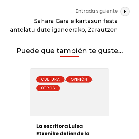
las
Entrada siguiente
víctimas
del
Sahara Gara elkartasun festa
atentado
antolatu dute iganderako, Zarautzen
terrorista
de
Barcelona
Puede que también te guste...
,
,
CULTURA
OPINIÓN
OTROS
La escritora Luisa
Etxenike defiende la