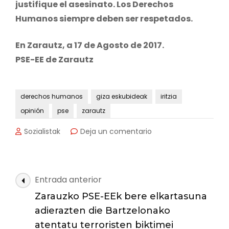
justifique el asesinato. Los Derechos
Humanos siempre deben ser respetados.
En Zarautz, a 17 de Agosto de 2017.
PSE-EE de Zarautz
derechos humanos
giza eskubideak
iritzia
opinión
pse
zarautz
en
Sozialistak
Deja un comentario
El
PSE-
EE
de
Navegación
Entrada anterior
Zarautz
de
expresa
Zarauzko PSE-EEk bere elkartasuna
las
su
adierazten die Bartzelonako
solidaridad
entradas
atentatu terroristen biktimei
con