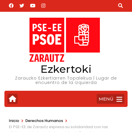
Saltar
al
contenido
(presiona
la
tecla
Intro)
Ezkertoki
Zarauzko Ezkertiarren Topalekua | Lugar de
encuentro de la izquierda
MENÚ
>
>
Inicio
Derechos Humanos
El PSE-EE de Zarautz expresa su solidaridad con las