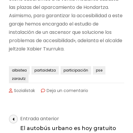
las plazas del aparcamiento de Hondartza.
Asimismo, para garantizar la accesibilidad a este
garaje hemos encargado el estudio de
instalación de un ascensor que solucione los
problemas de accesibilidad», adelanta el alcalde
jeltzale Xabier Txurruka.
albistea
partaidetza
participación
pse
zarautz
en
Sozialistak
Deja un comentario
El
equipo
de
gobierno
Navegación
Entrada anterior
hace
de
balance
El autobús urbano es hoy gratuito