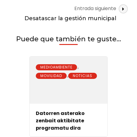
las
de
sus
Entrada siguiente
entradas
cien
Desatascar la gestión municipal
primeros
días
Puede que también te guste...
,
MEDIOAMBIENTE
,
MOVILIDAD
NOTICIAS
Datorren asterako
zenbait aktibitate
programatu dira