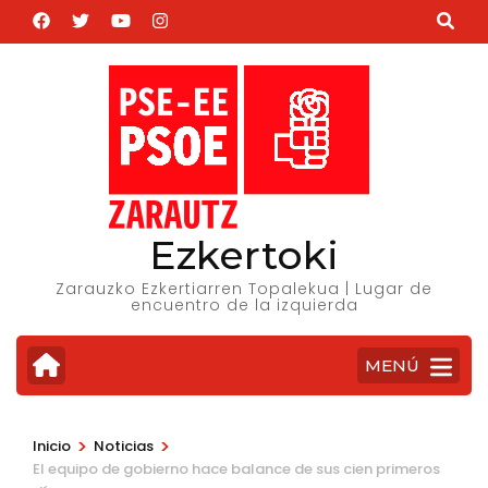
Saltar
al
contenido
(presiona
la
tecla
Intro)
Ezkertoki
Zarauzko Ezkertiarren Topalekua | Lugar de
encuentro de la izquierda
MENÚ
>
>
Inicio
Noticias
El equipo de gobierno hace balance de sus cien primeros