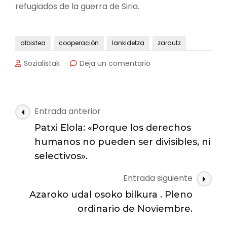
refugiados de la guerra de Siria.
albistea
cooperación
lankidetza
zarautz
en
Sozialistak
Deja un comentario
El
ayuntamiento
destina
86.600
Navegación
Entrada anterior
euros
de
para
Patxi Elola: «Porque los derechos
las
proyectos
humanos no pueden ser divisibles, ni
de
entradas
selectivos».
cooperación
Entrada siguiente
Azaroko udal osoko bilkura . Pleno
ordinario de Noviembre.