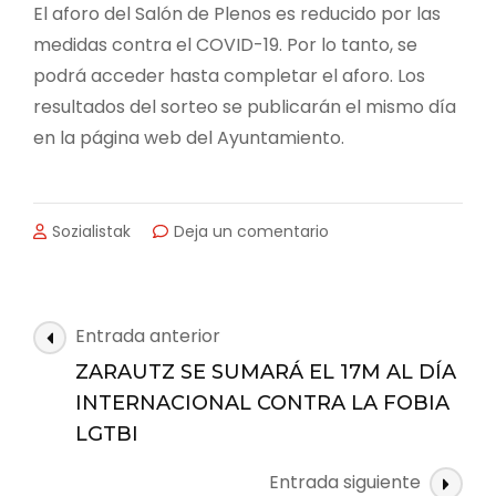
El aforo del Salón de Plenos es reducido por las
medidas contra el COVID-19. Por lo tanto, se
podrá acceder hasta completar el aforo. Los
resultados del sorteo se publicarán el mismo día
en la página web del Ayuntamiento.
en
Sozialistak
Deja un comentario
EL
AYUNTAMIENTO
DE
ZARAUTZ
Navegación
Entrada anterior
REALIZARÁ
de
EL
ZARAUTZ SE SUMARÁ EL 17M AL DÍA
las
SORTEO
INTERNACIONAL CONTRA LA FOBIA
DE
entradas
LGTBI
LAS
HUERTAS
Entrada siguiente
MUNICIPALES