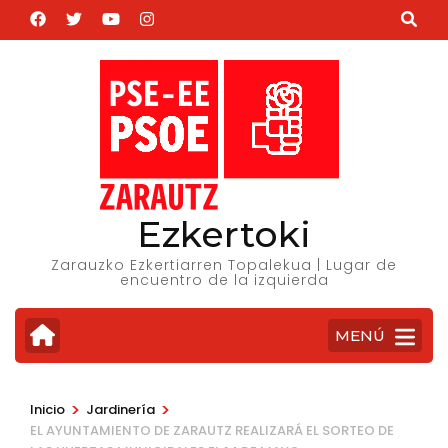
Saltar
al
contenido
(presiona
la
tecla
Intro)
Ezkertoki
Zarauzko Ezkertiarren Topalekua | Lugar de
encuentro de la izquierda
MENÚ
>
>
Inicio
Jardinería
EL AYUNTAMIENTO DE ZARAUTZ REALIZARÁ EL SORTEO DE