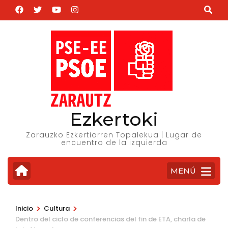
Saltar
al
contenido
(presiona
la
tecla
Intro)
Ezkertoki
Zarauzko Ezkertiarren Topalekua | Lugar de
encuentro de la izquierda
MENÚ
>
>
Inicio
Cultura
Dentro del ciclo de conferencias del fin de ETA, charla de