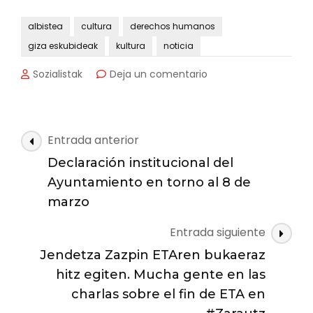
albistea
cultura
derechos humanos
giza eskubideak
kultura
noticia
en
Sozialistak
Deja un comentario
Dentro
del
ciclo
de
Navegación
Entrada anterior
conferencias
de
del
Declaración institucional del
las
fin
Ayuntamiento en torno al 8 de
de
entradas
marzo
ETA,
charla
Entrada siguiente
de
Luis
Jendetza Zazpin ETAren bukaeraz
Aizpeolea
hitz egiten. Mucha gente en las
charlas sobre el fin de ETA en