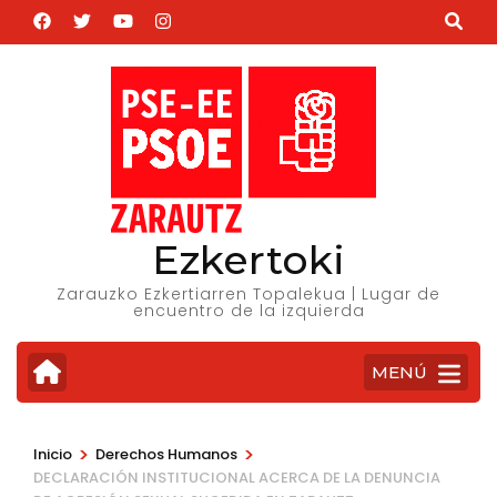
Saltar
al
contenido
(presiona
la
tecla
Intro)
Ezkertoki
Zarauzko Ezkertiarren Topalekua | Lugar de
encuentro de la izquierda
MENÚ
>
>
Inicio
Derechos Humanos
DECLARACIÓN INSTITUCIONAL ACERCA DE LA DENUNCIA