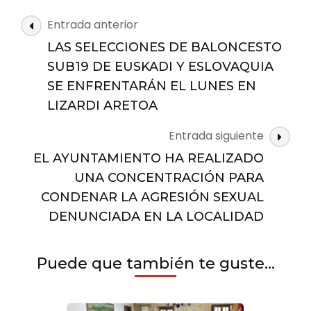
ACERCA
DE
Navegación
Entrada anterior
LA
de
DENUNCIA
LAS SELECCIONES DE BALONCESTO
las
DE
SUB19 DE EUSKADI Y ESLOVAQUIA
AGRESIÓN
entradas
SE ENFRENTARÁN EL LUNES EN
SEXUAL
SUCEDIDA
LIZARDI ARETOA
EN
ZARAUTZ
Entrada siguiente
EL AYUNTAMIENTO HA REALIZADO
UNA CONCENTRACIÓN PARA
CONDENAR LA AGRESIÓN SEXUAL
DENUNCIADA EN LA LOCALIDAD
Puede que también te guste...