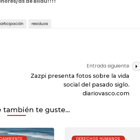
eñores/as de Bildu!!!!
articipación
residuos
Entrada siguiente
Zazpi presenta fotos sobre la vida
social del pasado siglo.
diariovasco.com
también te guste...
,
OAMBIENTE
DERECHOS HUMANOS