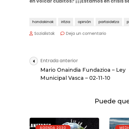
en volcar cubitos? ¡¡¡Estamos en crisis s
hondakinak
iritzia
opinión
partaidetza
p
en
Sozialistak
Deja un comentario
Bildu
no
quiere
cuestionar
Navegación
Entrada anterior
el
de
sistema
Mario Onaindia Fundazioa – Ley
las
PaP
Municipal Vasca – 02-11-10
entradas
Puede que 
,
AGENDA 2030
MEDI