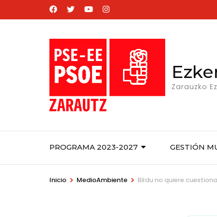
Saltar
al
contenido
(presiona
la
Ezke
tecla
Zarauzko Ez
Intro)
PROGRAMA 2023-2027
GESTIÓN M
>
>
Inicio
MedioAmbiente
Bildu no quiere cuestion