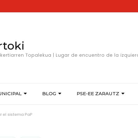
rtoki
kertiarren Topalekua | Lugar de encuentro de la izquie
UNICIPAL
BLOG
PSE-EE ZARAUTZ
ar el sistema PaP