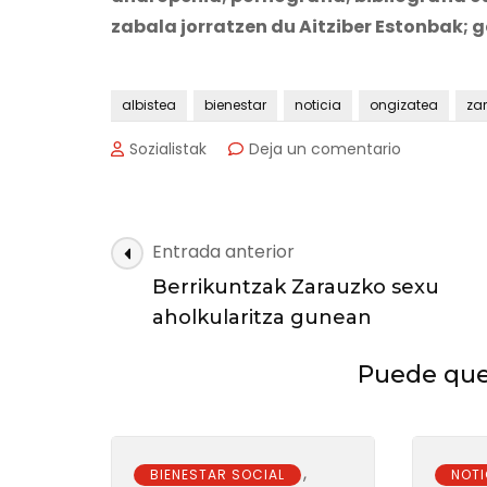
zabala jorratzen du Aitziber Estonbak; 
albistea
bienestar
noticia
ongizatea
za
en
Sozialistak
Deja un comentario
Aumentó
el
número
de
Navegación
Entrada anterior
consultas
de
en
Berrikuntzak Zarauzko sexu
las
el
aholkularitza gunean
servicio
entradas
de
Puede que 
sexología
,
BIENESTAR SOCIAL
NOTI