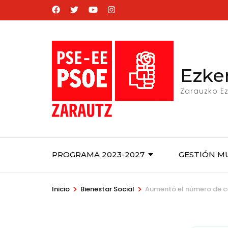
Saltar
al
contenido
(presiona
la
Ezke
tecla
Zarauzko Ez
Intro)
PROGRAMA 2023-2027
GESTIÓN M
>
>
Inicio
Bienestar Social
Aumentó el número de co