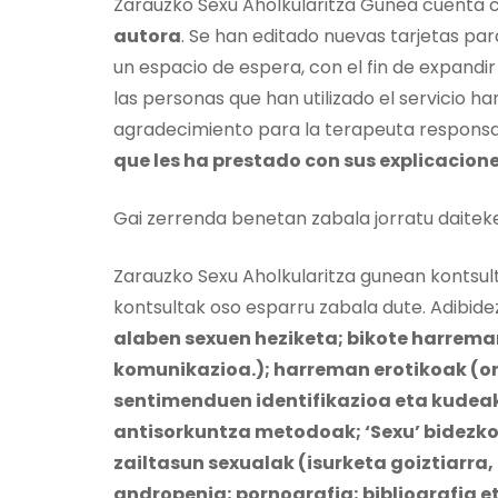
Zarauzko Sexu Aholkularitza Gunea cuenta
autora
. Se han editado nuevas tarjetas pa
un espacio de espera, con el fin de expandir 
las personas que han utilizado el servicio h
agradecimiento para la terapeuta responsabl
que les ha prestado con sus explicacion
Gai zerrenda benetan zabala jorratu daitek
Zarauzko Sexu Aholkularitza gunean kontsul
kontsultak oso esparru zabala dute. Adibide
alaben sexuen heziketa; bikote harreman
komunikazioa.); harreman erotikoak (o
sentimenduen identifikazioa eta kudeak
antisorkuntza metodoak; ‘Sexu’ bidezk
zailtasun sexualak (isurketa goiztiarr
andropenia; pornografia; bibliografia 