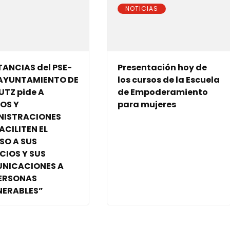
NOTICIAS
TANCIAS del PSE-
Presentación hoy de
L AYUNTAMIENTO DE
los cursos de la Escuela
UTZ pide A
de Empoderamiento
OS Y
para mujeres
NISTRACIONES
ACILITEN EL
SO A SUS
CIOS Y SUS
NICACIONES A
PERSONAS
NERABLES”