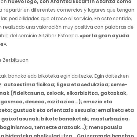
 con
nuevo logo, con Arantxa Escartín Azanza como
ra repartir en diferentes comercios y lugares que tengan
las posibilidades que ofrece el servicio. En este sentido,
an realizado una valoración muy positiva con palabras de
e del sercicio Aitziber Estonba,
«por la gran ayuda
es»
.
e Zerbitzuan
tak banaka edo bikoteka egin daitezke. Egin daitezken
z:
autoestima fisikoa; ligea eta sedukzioa; seme-
ak (fideltasuna, zeloak, elkarbizitza, gatazkak,
rgasmoa, deseoa, exzitazioa…); emozio eta
eta; gustuak eta orientazio sexuala; ernalketa eta
o gaixotasunak; bikote banaketak; masturbazioa;
a, baginismoa, tentetze arazoak…); menopausia
eta bideoteka aholkulari-tza… Gai zerrenda benetan