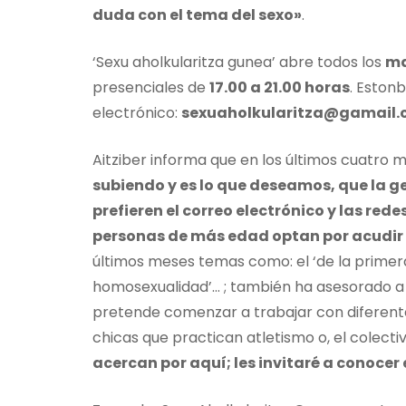
duda con el tema del sexo»
.
‘Sexu aholkularitza gunea’ abre todos los
ma
presenciales de
17.00 a 21.00 horas
. Eston
electrónico:
sexuaholkularitza@gamail
Aitziber informa que en los últimos cuatro
subiendo y es lo que deseamos, que la g
prefieren el correo electrónico y las rede
personas de más edad optan por acudir
últimos meses temas como: el ‘de la primera vez
homosexualidad’… ; también ha asesorado a 
pretende comenzar a trabajar con diferente
chicas que practican atletismo o, el colecti
acercan por aquí; les invitaré a conocer