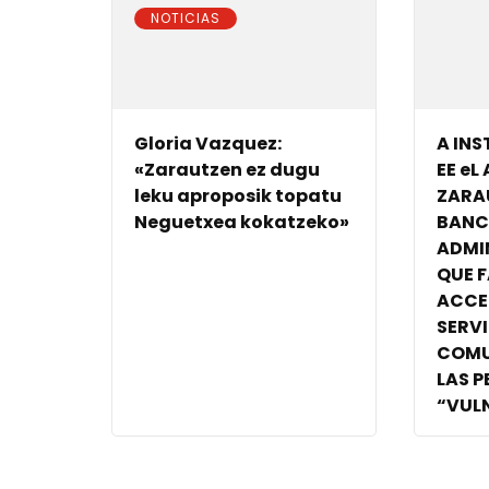
NOTICIAS
Gloria Vazquez:
A INS
«Zarautzen ez dugu
EE e
leku aproposik topatu
ZARA
Neguetxea kokatzeko»
BANC
ADMI
QUE F
ACCE
SERVI
COMU
LAS 
“VUL