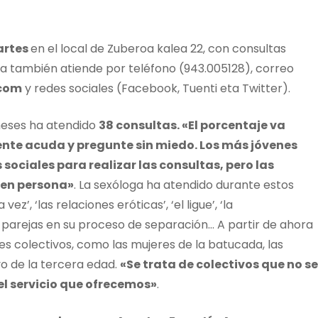
rtes
en el local de Zuberoa kalea 22, con consultas
ba también atiende por teléfono (943.005128), correo
.com
y redes sociales (Facebook, Tuenti eta Twitter).
 meses ha atendido
38 consultas. «El porcentaje va
ente acuda y pregunte sin miedo. Los más jóvenes
s sociales para realizar las consultas, pero las
 en persona»
. La sexóloga ha atendido durante estos
’, ‘las relaciones eróticas’, ‘el ligue’, ‘la
parejas en su proceso de separación… A partir de ahora
s colectivos, como las mujeres de la batucada, las
vo de la tercera edad.
«Se trata de colectivos que no se
 el servicio que ofrecemos»
.