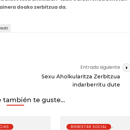
gainera doako zerbitzua da.
rautz
Entrada siguiente
Sexu Aholkularitza Zerbitzua
indarberritu dute
también te guste...
,
CIAS
BIENESTAR SOCIAL