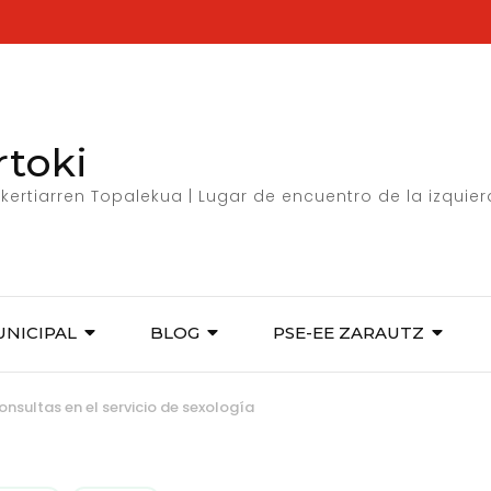
rtoki
kertiarren Topalekua | Lugar de encuentro de la izquie
UNICIPAL
BLOG
PSE-EE ZARAUTZ
nsultas en el servicio de sexología