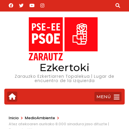
Saltar
al
contenido
(presiona
la
tecla
Intro)
Ezkertoki
Zarauzko Ezkertiarren Topalekua | Lugar de
encuentro de la izquierda
MENÚ
>
>
Inicio
MedioAmbiente
Atez atekoaren aurkako 8.000 sinadura jaso dituzte |