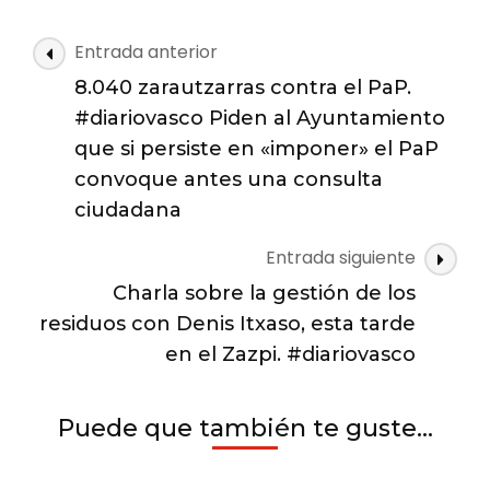
aurkako
8.000
Navegación
Entrada anterior
sinadura
de
jaso
8.040 zarautzarras contra el PaP.
las
dituzte
#diariovasco Piden al Ayuntamiento
|
entradas
que si persiste en «imponer» el PaP
Zarauzko
Hitza
convoque antes una consulta
ciudadana
Entrada siguiente
Charla sobre la gestión de los
residuos con Denis Itxaso, esta tarde
en el Zazpi. #diariovasco
Puede que también te guste...