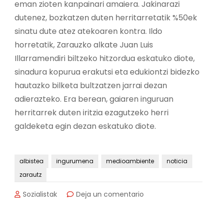
eman zioten kanpainari amaiera. Jakinarazi
dutenez, bozkatzen duten herritarretatik %50ek
sinatu dute atez atekoaren kontra. Ildo
horretatik, Zarauzko alkate Juan Luis
Illarramendiri biltzeko hitzordua eskatuko diote,
sinadura kopurua erakutsi eta edukiontzi bidezko
hautazko bilketa bultzatzen jarrai dezan
adierazteko. Era berean, gaiaren inguruan
herritarrek duten iritzia ezagutzeko herri
galdeketa egin dezan eskatuko diote.
albistea
ingurumena
medioambiente
noticia
zarautz
en
Sozialistak
Deja un comentario
Atez
atekoaren