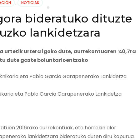
ACIÓN
,
NOTICIAS
gora bideratuko dituzte
uzko lankidetzara
a urtetik urtera igoko dute, aurrekontuaren %0,7ra
sortu dute gazte boluntarioentzako
nikaria eta Pablo Garcia Garapenerako Lankidetza
 zituen 2016rako aurrekontuak, eta horrekin alor
rapenerako lankidetzara bideratuko duten diru kopurua.