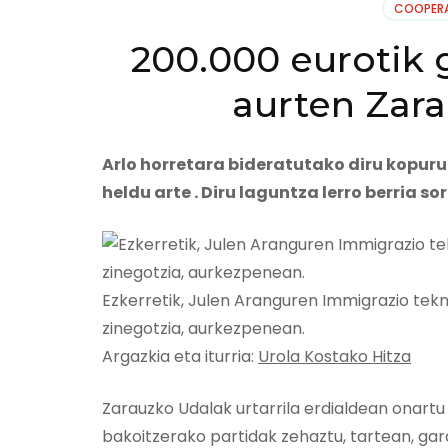
COOPER
200.000 eurotik 
aurten Zara
Arlo horretara bideratutako diru kopuru
heldu arte . Diru laguntza lerro berria 
Ezkerretik, Julen Aranguren Immigrazio tek
zinegotzia, aurkezpenean.
Argazkia eta iturria:
Urola Kostako Hitza
Zarauzko Udalak urtarrila erdialdean onartu
bakoitzerako partidak zehaztu, tartean, ga