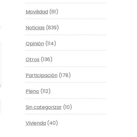
Movilidad
(61)
Noticias
(839)
*
Opinión
(114)
Otros
(136)
Participación
(178)
Pleno
(112)
Sin categorizar
(10)
Vivienda
(40)