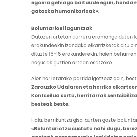
egoera gehiago baitaude egun, hondam
gatazka humanitarioak».
Boluntarioei laguntzak
Datozen urtetan aurrera eramango duten la
erakundeekin izandako elkarrizketak ditu oin
dituzte 15-16 erakunderekin, haien beharren 
nagusiak guztien artean osatzeko.
Alor horretarako partida igotzeaz gain, best
Zarauzko Udalaren eta herriko elkarte
Kontseilua sortu, herritarrak sentsibili
besteak beste.
Hala, berrikuntza gisa, aurten gazte bolunta
«Boluntariotza sustatu nahi dugu, berez