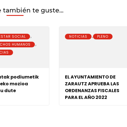
también te guste...
,
,
ESTAR SOCIAL
NOTICIAS
PLENO
,
ECHOS HUMANOS
CIAS
atak podiumetik
EL AYUNTAMIENTO DE
zeko mozioa
ZARAUTZ APRUEBA LAS
u dute
ORDENANZAS FISCALES
PARA EL AÑO 2022