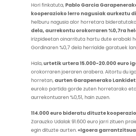
Hori finkatuta,
Pablo Garcia Garapenerako
kooperazioko lerro nagusiak aurkeztu d
helburu nagusia alor horretara bideratutak
dela, aurrekontu orokorraren %0,7ra hel
irizpideetan oinarrituta hartu dute erabaki 
Gordinaren %0,7 dela herrialde garatuek lan
Hala,
urtetik urtera 15.000-20.000 euro i
orokorraren joeraren arabera. Aitortu du igo
horretan,
aurten Garapenerako Lankidet
euroko partida gorde zuten horretarako eta
aurrekontuaren %0,51, hain zuzen.
114.000 euro bideratu dituzte kooperazi
Zarauzko Udalak 91.600 euro jarri zituen proi
egin dituzte aurten.
«Igoera garrantzitsua