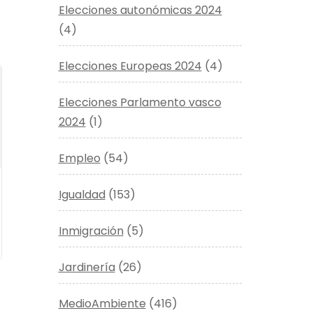
Elecciones autonómicas 2024
(4)
Elecciones Europeas 2024
(4)
Elecciones Parlamento vasco
2024
(1)
Empleo
(54)
Igualdad
(153)
Inmigración
(5)
Jardinería
(26)
MedioAmbiente
(416)