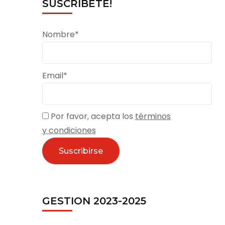
SUSCRÍBETE!
Nombre*
Email*
Por favor, acepta los
términos
y condiciones
GESTION 2023-2025