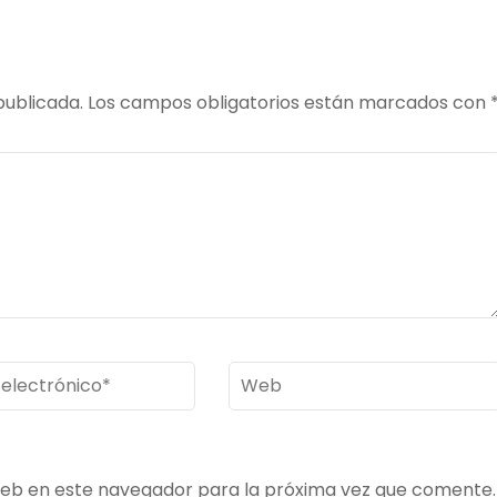
publicada.
Los campos obligatorios están marcados con
Web
ico
*
web en este navegador para la próxima vez que comente.