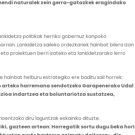
endi naturalek zein gerra-gatazkek eragindako
nkidetza politikak herriko gobernuz kanpoko
arrian. Lankidetza saileko ordezkariek hainbat bilera izan
eta proiektuen berri izateko eta lankidetzarako lerro
e hainbat helburu estrategiko ere baditu sail horrek:
en arteko harremana sendotzeko Garapenerako Udal
zazioa indartzea eta boluntariotza sustatzea,
rioentzako diru laguntzak eskainiko dituzte.
iki, gazteen artean. Horregatik sortu dugu beka hori