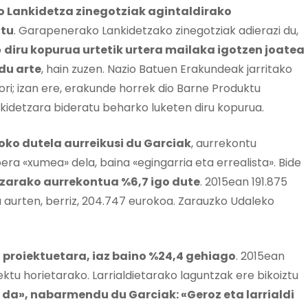
 Lankidetza zinegotziak agintaldirako
itu
. Garapenerako Lankidetzako zinegotziak adierazi du,
o
diru kopurua urtetik urtera mailaka igotzen joatea
du arte
, hain zuzen. Nazio Batuen Erakundeak jarritako
hori; izan ere, erakunde horrek dio Barne Produktu
kidetzara bideratu beharko luketen diru kopurua.
goko dutela aurreikusi du Garciak
, aurrekontu
era «xumea» dela, baina «egingarria eta errealista». Bide
zarako aurrekontua %6,7 igo dute
. 2015ean 191.875
 aurten, berriz, 204.747 eurokoa. Zarauzko Udaleko
o proiektuetara, iaz baino %24,4 gehiago
. 2015ean
ektu horietarako. Larrialdietarako laguntzak ere bikoiztu
 da», nabarmendu du Garciak: «Geroz eta larrialdi