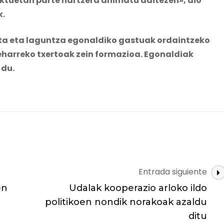
ktuetan parte hartzera animatu daitezen», dio
k.
uta eta laguntza egonaldiko gastuak ordaintzeko
beharreko txertoak zein formazioa. Egonaldiak
 du.
Entrada siguiente
en
Udalak kooperazio arloko ildo
politikoen nondik norakoak azaldu
a
ditu