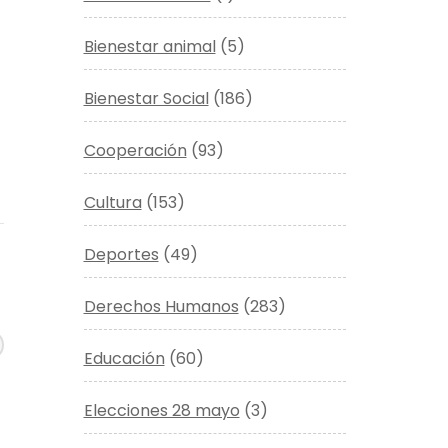
Bienestar animal
(5)
Bienestar Social
(186)
Cooperación
(93)
Cultura
(153)
Deportes
(49)
Derechos Humanos
(283)
Educación
(60)
Elecciones 28 mayo
(3)