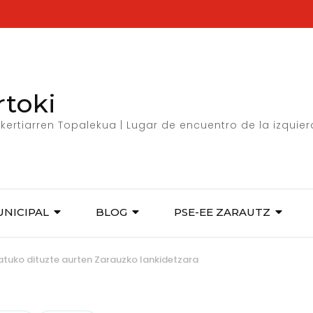
rtoki
kertiarren Topalekua | Lugar de encuentro de la izquie
UNICIPAL
BLOG
PSE-EE ZARAUTZ
atuko dituzte aurten Zarauzko lankidetzara