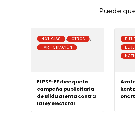
Puede que 
,
,
NOTICIAS
OTROS
BIEN
PARTICIPACIÓN
DER
NOTI
El PSE-EE dice que la
Azaf
campaña publicitaria
kent
de Bildu atenta contra
onart
la ley electoral