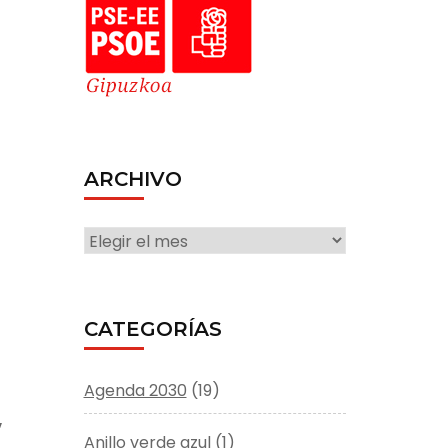
ARCHIVO
ARCHIVO
CATEGORÍAS
Agenda 2030
(19)
,
Anillo verde azul
(1)