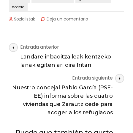
noticia
en
Sozialistak
Deja un comentario
16
de
Junio
de
Navegación
Entrada anterior
1981,
de
Zarautz:
Landare inbaditzaileak kentzeko
las
ETA
lanak egiten ari dira Iritan
asesina
entradas
a
Entrada siguiente
la
Nuestro concejal Pablo García (PSE-
primera
mujer
EE) informa sobre las cuatro
policía.
viviendas que Zarautz cede para
acoger a los refugiados
Puede que también te guste...