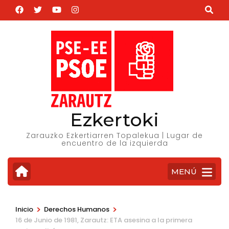
Saltar
al
contenido
(presiona
la
tecla
Intro)
Ezkertoki
Zarauzko Ezkertiarren Topalekua | Lugar de
encuentro de la izquierda
MENÚ
>
>
Inicio
Derechos Humanos
16 de Junio de 1981, Zarautz: ETA asesina a la primera